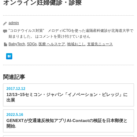
オンライン妊婦健診・診療
admin
”コロナウイルス対策” メロディiCTGを使った遠隔産科健診が北海道大学で
始まりました。 は
コメントを受け付けていません
BabyTech
,
SDGs
,
医療 ヘルスケア
,
地域おこし
,
支援先ニュース
関連記事
2017.12.12
12/13−15セミコン・ジャパン「イノベーション・ビレッジ」に
出展
2022.5.16
GENEXTが交通違反検知アプリAI-Contactの検証を日本郵便と
開始.