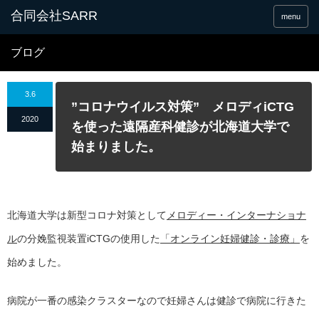
合同会社SARR
menu
ブログ
3.6
”コロナウイルス対策” メロディiCTG
2020
を使った遠隔産科健診が北海道大学で
始まりました。
北海道大学は新型コロナ対策として
メロディー・インターナショナ
ル
の分娩監視装置iCTGの使用した
「オンライン妊婦健診・診療」
を
始めました。
病院が一番の感染クラスターなので妊婦さんは健診で病院に行きた