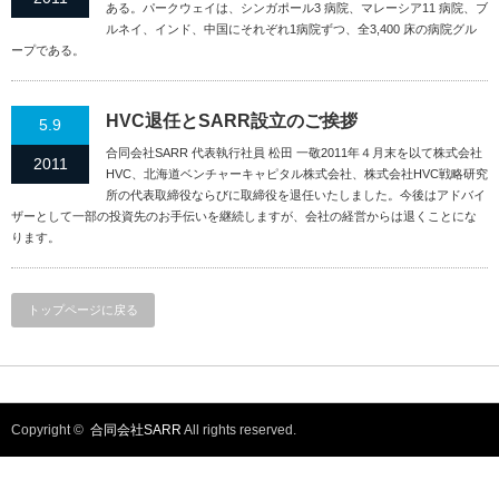
ある。パークウェイは、シンガポール3 病院、マレーシア11 病院、ブ
ルネイ、インド、中国にそれぞれ1病院ずつ、全3,400 床の病院グル
ープである。
HVC退任とSARR設立のご挨拶
5.9
合同会社SARR 代表執行社員 松田 一敬2011年４月末を以て株式会社
2011
HVC、北海道ベンチャーキャピタル株式会社、株式会社HVC戦略研究
所の代表取締役ならびに取締役を退任いたしました。今後はアドバイ
ザーとして一部の投資先のお手伝いを継続しますが、会社の経営からは退くことにな
ります。
トップページに戻る
Copyright ©
合同会社SARR
All rights reserved.