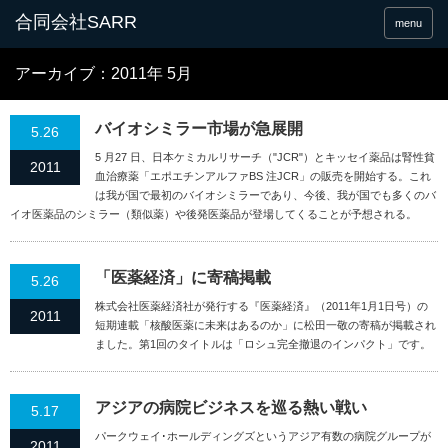
合同会社SARR
menu
アーカイブ：2011年 5月
バイオシミラー市場が急展開
5.26
5 月27 日、日本ケミカルリサーチ（"JCR"）とキッセイ薬品は腎性貧
2011
血治療薬「エポエチンアルファBS 注JCR」の販売を開始する。これ
は我が国で最初のバイオシミラーであり、今後、我が国でも多くのバ
イオ医薬品のシミラー（類似薬）や後発医薬品が登場してくることが予想される。
「医薬経済」に寄稿掲載
5.26
株式会社医薬経済社が発行する『医薬経済』（2011年1月1日号）の
2011
短期連載「核酸医薬に未来はあるのか」に松田一敬の寄稿が掲載され
ました。第1回のタイトルは「ロシュ完全撤退のインパクト」です。
アジアの病院ビジネスを巡る熱い戦い
5.17
パークウェイ･ホールディングズというアジア有数の病院グループが
2011