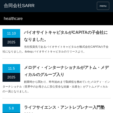
合同会社SARR
menu
healthcare
バイオサイトキャピタルがCAPITAの子会社に
11.10
なりました。
2025
当社投資先であるバイオサイトキャピタルが株式会社CAPITAの子会
社になりました。&nbsp;バイオサイトキャピタルのリリースより。
メロディ・インターナショナルがアトム・メデ
11.5
ィカルのグループ入り
2025
創業時から関わり、昨年始めまで取締役を務めていたメロディ・イン
ターナショナル（世界中のお母さんに安心安全な妊娠・出産を）がアトムメディカル
の一員となりました。
ライフサイエンス・アントレプレナー入門塾
5.8