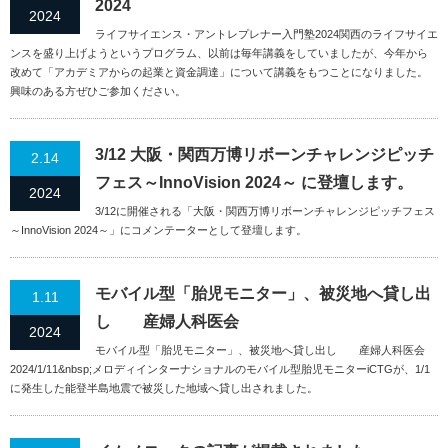
2024
2024
ライフサイエンス・アントレプレナー入門塾2024関西のライフサイエ
ンスを盛り上げようというプログラム、以前は毎年講義をしていましたが、今年から
改めて「アカデミアからの起業と資金調達」について講義をもつことになりました。
興味のある方ぜひご参加ください。
3/12 大阪・関西万博リボーンチャレンジピッチ
2.14
フェス～InnoVision 2024～ に登壇します。
2024
3/12に開催される「大阪・関西万博リボーンチャレンジピッチフェス
～InnoVision 2024～」にコメンテーターとして登壇します。
モバイル型「胎児モニター」、被災地へ貸し出
1.11
し 産婦人科医会
2024
モバイル型「胎児モニター」、被災地へ貸し出し 産婦人科医会
2024/1/11&nbsp;メロディインターナショナルのモバイル型胎児モニターiCTGが、1/1
に発生した能登半島地震で被災した地域へ貸し出されました。