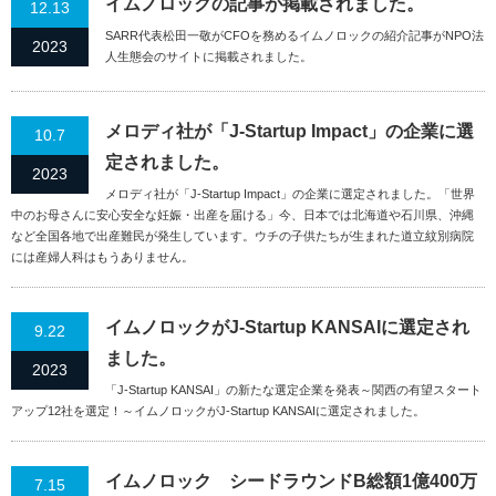
イムノロックの記事が掲載されました。
12.13
SARR代表松田一敬がCFOを務めるイムノロックの紹介記事がNPO法
2023
人生態会のサイトに掲載されました。
メロディ社が「J-Startup Impact」の企業に選
10.7
定されました。
2023
メロディ社が「J-Startup Impact」の企業に選定されました。「世界
中のお母さんに安心安全な妊娠・出産を届ける」今、日本では北海道や石川県、沖縄
など全国各地で出産難民が発生しています。ウチの子供たちが生まれた道立紋別病院
には産婦人科はもうありません。
イムノロックがJ-Startup KANSAIに選定され
9.22
ました。
2023
「J-Startup KANSAI」の新たな選定企業を発表～関西の有望スタート
アップ12社を選定！～イムノロックがJ-Startup KANSAIに選定されました。
イムノロック シードラウンドB総額1億400万
7.15