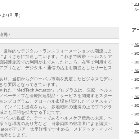
メ
ル
ジより引用）
ア
連携～
20
、世界的なデジタルトランスフォーメーションの潮流によ
20
によりさらに加速しています。これまで医療・ヘルスケア
療関連施設での利用が主であったところ、在宅で利用する
20
アプリなど、デジタル・通信の活用を前提としたサービス
20
あり、当初からグローバル市場を想定したビジネスモデル
20
きな要因となってきています。
20
「MedTech Actuator」プログラムは、医療・ヘルス
ノベーティブな医療関連製品・サービスを開発するスター
20
ョンプログラム。グローバル市場を想定したビジネスモデ
20
、インドにも拠点をもち、多地域間の連携の上でプログラ
域にも展開を拡大する予定です。
20
ーバルの視点で、テーマであるヘルスケア産業の未来、ヘ
20
様々な環境のあり方など、日豪両国の登壇者による講演・
ctuatorがアジア・太平洋州ですすめる、メドテック・イノベ
20
端緒とします。