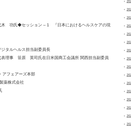
20
20
20
木 功氏◆セッション – 1 『日本におけるヘルスケアの現
20
20
20
デジタルヘルス担当副委員長
20
表理事 笹原 英司氏在日米国商工会議所 関西担当副委員
20
20
・アフェアーズ本部
20
義製薬株式会社
20
氏
20
20
20
20
20