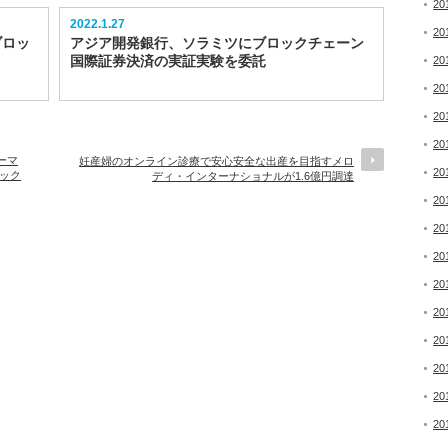
20
2022.1.27
20
ブロッ
アジア開発銀行、ソラミツにブロックチェーン
国際証券決済の実証実験を委託
20
20
20
20
ーマ
妊産婦のオンライン診療で安心安全な出産を目指すメロ
20
ック
ディ・インターナショナルが1.6億円調達
20
20
20
20
20
20
20
20
20