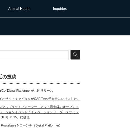
Animal Health
Inquiries
近の投稿
YCとDigital Platformerが共同リリース
イオサイトキャピタルがCAPITAの子会社になりました。
ジタルプラットフォーマー、アジア最大級のオープンイ
ベーションイベント「イノベーションリーダーズサミッ
（ILS）2025」に登壇
 Routebaseをローンチ（Digital Platformer)