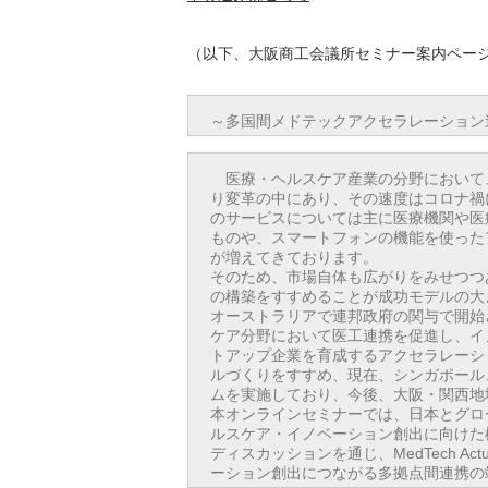
（以下、大阪商工会議所セミナー案内ペー
～多国間メドテックアクセラレーション
医療・ヘルスケア産業の分野において
り変革の中にあり、その速度はコロナ禍
のサービスについては主に医療機関や医
ものや、スマートフォンの機能を使った
が増えてきております。
そのため、市場自体も広がりをみせつつ
の構築をすすめることが成功モデルの大
オーストラリアで連邦政府の関与で開始された
ケア分野において医工連携を促進し、イ
トアップ企業を育成するアクセラレーシ
ルづくりをすすめ、現在、シンガポール
ムを実施しており、今後、大阪・関西地
本オンラインセミナーでは、日本とグロ
ルスケア・イノベーション創出に向けた
ディスカッションを通じ、MedTech A
ーション創出につながる多拠点間連携の