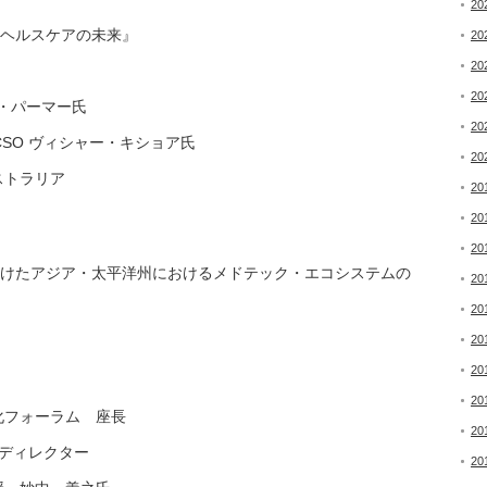
20
るヘルスケアの未来』
20
20
20
ズ・パーマー氏
20
SO ヴィシャー・キショア氏
20
ストラリア
20
20
20
に向けたアジア・太平洋州におけるメドテック・エコシステムの
20
20
20
20
20
化フォーラム 座長
20
ムディレクター
20