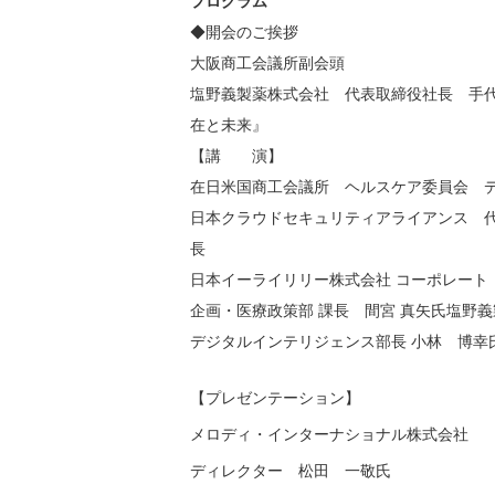
プログラム
◆開会のご挨拶
大阪商工会議所副会頭
塩野義製薬株式会社 代表取締役社長 手代
在と未来』
【講 演】
在日米国商工会議所 ヘルスケア委員会 
日本クラウドセキュリティアライアンス 代
長
日本イーライリリー株式会社 コーポレート
企画・医療政策部 課長 間宮 真矢氏塩野
デジタルインテリジェンス部長 小林 博幸
【プレゼンテーション】
メロディ・インターナショナル株式会社
ディレクター 松田 一敬氏