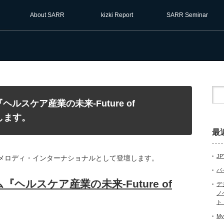
About SARR
kizki Report
SARR Seminar
ヘルスケア産業の未来-Future of
壇します。
最
JP
ムにメロディ・インターナショナルとして登壇します。
バ
ルスケア産業の未来-Future of
デ
ノ
ト
My