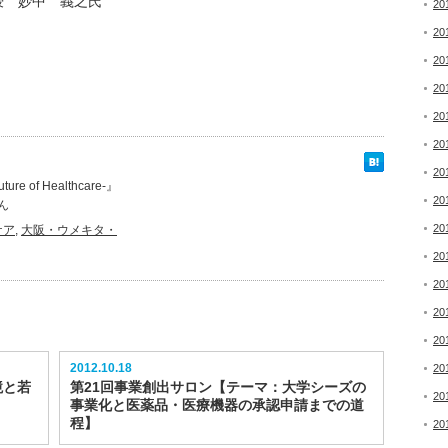
授 妙中 義之氏
20
20
20
20
20
20
20
of Healthcare-』
20
ん
20
ケア
,
大阪・ウメキタ・
20
20
20
20
2012.10.18
20
境と若
第21回事業創出サロン【テーマ：大学シーズの
20
事業化と医薬品・医療機器の承認申請までの道
程】
20