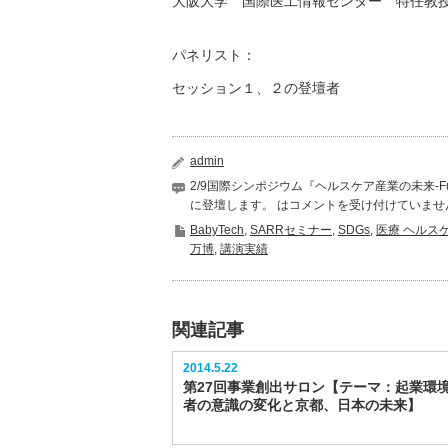
大阪大学 国際医工情報センター 特任教
パネリスト：
セッション１、２の登壇者
admin
2/9国際シンポジウム『ヘルスケア産業の未来-Future 
に登壇します。 は
コメントを受け付けていませ
BabyTech
,
SARRセミナー
,
SDGs
,
医療 ヘルス
万博
,
講演実績
関連記事
2014.5.22
第27回事業創出サロン【テーマ：起業環
者の意識の変化と京都、日本の未来】