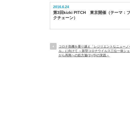
2016.6.24
第3回kizki PITCH 東京開催（テーマ：
クチェーン）
コロナ危機を乗り越え「レジリエントなニューノ
ル」に向けて ～新型コロナウイルス三位一体ショ
から再興への処方箋(1)-(5)の実践～