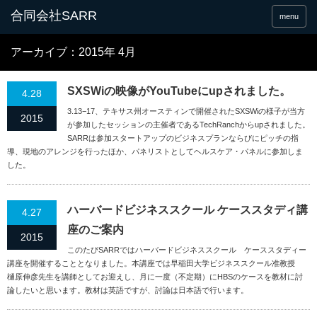
合同会社SARR
menu
アーカイブ：2015年 4月
SXSWiの映像がYouTubeにupされました。
4.28
3.13−17、テキサス州オースティンで開催されたSXSWiの様子が当方
2015
が参加したセッションの主催者であるTechRanchからupされました。
SARRは参加スタートアップのビジネスプランならびにピッチの指
導、現地のアレンジを行ったほか、パネリストとしてヘルスケア・パネルに参加しま
した。
ハーバードビジネススクール ケーススタディ講
4.27
座のご案内
2015
このたびSARRではハーバードビジネススクール ケーススタディー
講座を開催することとなりました。本講座では早稲田大学ビジネススクール准教授
樋原伸彦先生を講師としてお迎えし、月に一度（不定期）にHBSのケースを教材に討
論したいと思います。教材は英語ですが、討論は日本語で行います。