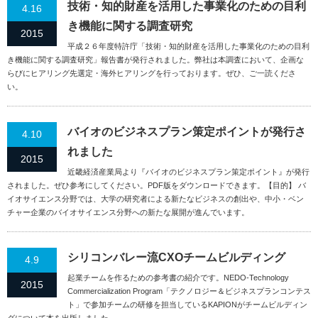
技術・知的財産を活用した事業化のための目利
4.16
き機能に関する調査研究
2015
平成２６年度特許庁「技術・知的財産を活用した事業化のための目利
き機能に関する調査研究」報告書が発行されました。弊社は本調査において、企画な
らびにヒアリング先選定・海外ヒアリングを行っております。ぜひ、ご一読くださ
い。
バイオのビジネスプラン策定ポイントが発行さ
4.10
れました
2015
近畿経済産業局より『バイオのビジネスプラン策定ポイント』が発行
されました。ぜひ参考にしてください。PDF版をダウンロードできます。【目的】 バ
イオサイエンス分野では、大学の研究者による新たなビジネスの創出や、中小・ベン
チャー企業のバイオサイエンス分野への新たな展開が進んでいます。
シリコンバレー流CXOチームビルディング
4.9
起業チームを作るための参考書の紹介です。NEDO-Technology
2015
Commercialization Program「テクノロジー＆ビジネスプランコンテス
ト」で参加チームの研修を担当しているKAPIONがチームビルディン