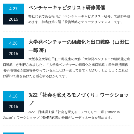
ベンチャーキャピタリスト研修開催
4.27
弊社代表である松田が「ベンチャーキャピタリスト研修」で講師を務
2015
めます。担当は第２講「投資戦略とデューデリジェンス」です。
大学発ベンチャーの組織化と出口戦略（山田仁
4.26
一郎 著）
2015
大阪市立大学山田仁一郎先生の大作「大学発ベンチャーの組織化と出
口戦略」が刊行されました。「大学発ベンチャーの組織化と出口戦略」産学連携関係
者や地域経済政策等をやっている人はぜひ一読してみてください。しかしよくこれだ
け調べて書きあげたと感心するばかりです。
3/22「社会を変えるモノづくり」ワークショッ
4.16
プ
2015
3/22 日経調主催「社会を変えるモノづくり〜 輝く"made in
Japan"」ワークショップでSARR代表の松田がコーディネータを努めます。