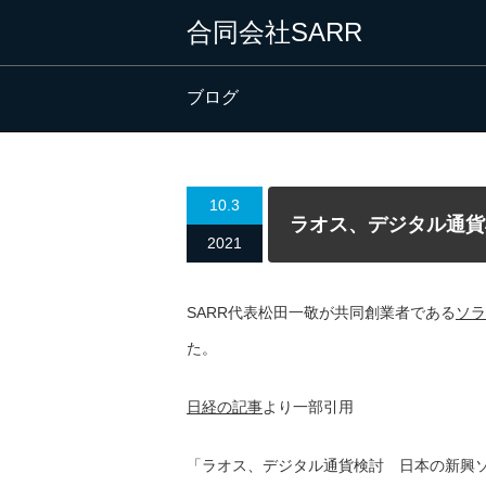
合同会社SARR
ブログ
10.3
ラオス、デジタル通貨
2021
SARR代表松田一敬が共同創業者である
ソラ
た。
日経の記事
より一部引用
「ラオス、デジタル通貨検討 日本の新興