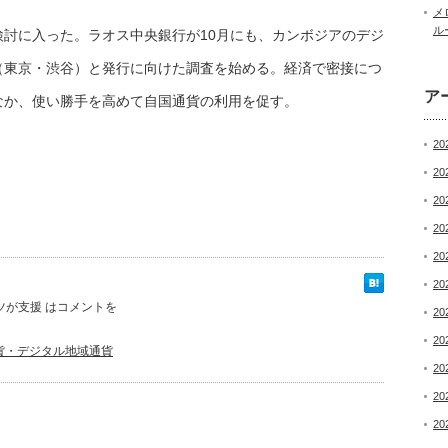
メ
ル
討に入った。ラオス中央銀行が10月にも、カンボジアのデジ
（東京・渋谷）と発行に向けた調査を始める。経済で密接につ
ア
なか、使い勝手を高めて自国通貨の利用を促す。
20
20
20
20
20
20
が支援 は
コメントを
20
20
貨・デジタル地域通貨
20
20
20