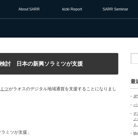
About SARR
kizki Report
SARR Seminar
検討 日本の新興ソラミツが支援
最
ミツ
がラオスのデジタル地域通貨を支援することになりまし
JP
バ
デ
ノ
ト
ソラミツが支援」
My