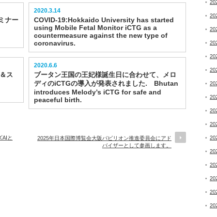
20
2020.3.14
20
セミナー
COVID-19:Hokkaido University has started
using Mobile Fetal Monitor iCTG as a
20
countermeasure against the new type of
coronavirus.
20
20
2020.6.6
20
ータ＆ス
ブータン王国の王妃様誕生日に合わせて、メロ
ディのiCTGの導入が発表されました. Bhutan
20
introduces Melody’s iCTG for safe and
20
peaceful birth.
20
20
AIと
20
2025年日本国際博覧会大阪パビリオン推進委員会にアド
バイザーとして参画します。
20
20
20
20
20