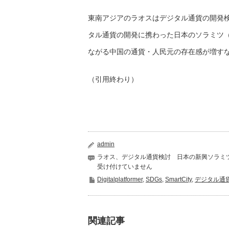
東南アジアのラオスはデジタル通貨の開発検
タル通貨の開発に携わった日本のソラミツ
ながる中国の通貨・人民元の存在感が増す
（引用終わり）
admin
ラオス、デジタル通貨検討 日本の新興ソラミツ
受け付けていません
Digitalplatformer
,
SDGs
,
SmartCity
,
デジタル通
関連記事