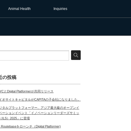
Animal Health
Inquiries
近の投稿
YCとDigital Platformerが共同リリース
イオサイトキャピタルがCAPITAの子会社になりました。
ジタルプラットフォーマー、アジア最大級のオープンイ
ベーションイベント「イノベーションリーダーズサミッ
（ILS）2025」に登壇
 Routebaseをローンチ（Digital Platformer)