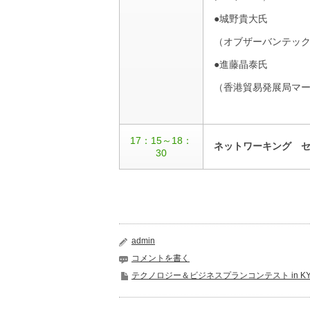
●城野貴大氏
（オブザーバンテッ
●進藤晶泰氏
（香港貿易発展局マ
17：15～18：
ネットワーキング 
30
admin
コメントを書く
テクノロジー＆ビジネスプランコンテスト in KY