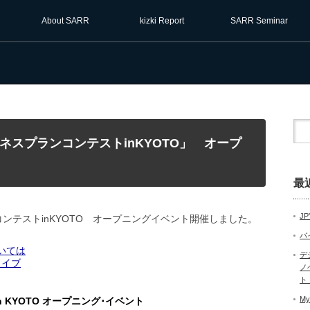
About SARR
kizki Report
SARR Seminar
ネスプランコンテストinKYOTO」 オープ
最
JP
ンコンテストinKYOTO オープニングイベント開催しました。
バ
ついては
デ
カイブ
ノ
ト
My
KYOTO オープニング･イベント