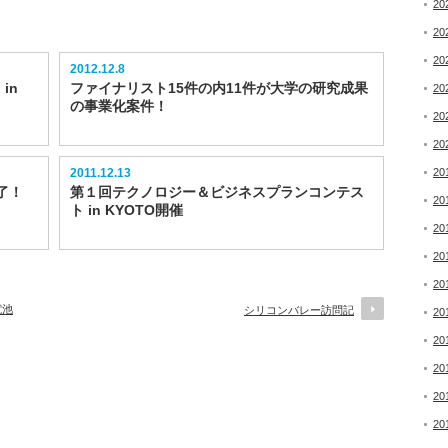
20
20
20
2012.12.8
in
ファイナリスト15件の内11件が大学の研究成果
20
の事業化案件！
20
20
20
2011.12.13
了！
第１回テクノロジー＆ビジネスプランコンテス
20
ト in KYOTO開催
20
20
20
電池
シリコンバレー訪問記
20
20
20
20
20