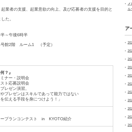
メ
、起業者の支援、起業意欲の向上、及び応募者の支援を目的と
ル
ました。
ア
半～午後6時半
20
4号館2階 ルーム1 （予定）
20
20
20
て何？』
20
セミナー・説明会
テスト応募説明会
20
、プレゼン演習。
20
成やプレゼンはスキルであって能力ではない
とを伝える手段を身につけよう！」
20
20
20
ープランコンテスト in KYOTO紹介
20