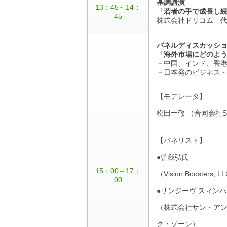
基調講演
13：45～14：
「若者の手で成長し
45
株式会社ドリコム 代
パネルディスカッシ
「海外市場にどのよ
－中国、インド、香
－日本発のビジネス
【モデレータ】
松田一敬 （合同会社S
【パネリスト】
●曽我弘氏
15：00～17：
（Vision Booste
00
●サンジーヴ スィン
（株式会社サン・ア
ク・ゾーン）