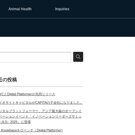
Animal Health
Inquiries
近の投稿
YCとDigital Platformerが共同リリース
イオサイトキャピタルがCAPITAの子会社になりました。
ジタルプラットフォーマー、アジア最大級のオープンイ
ベーションイベント「イノベーションリーダーズサミッ
（ILS）2025」に登壇
 Routebaseをローンチ（Digital Platformer)