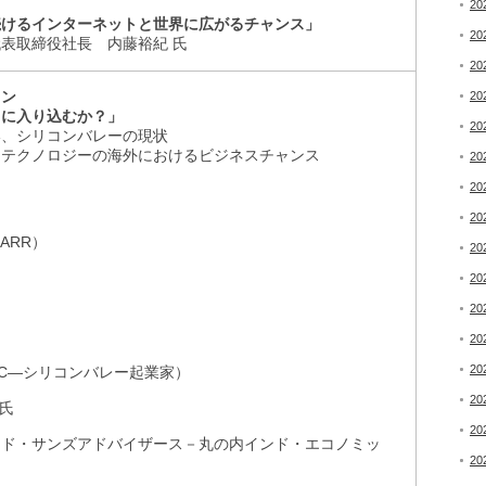
20
続けるインターネットと世界に広がるチャンス」
20
表取締役社長 内藤裕紀 氏
20
ョン
20
うに入り込むか？」
20
港、シリコンバレーの現状
・テクノロジーの海外におけるビジネスチャンス
20
20
20
ARR）
20
20
20
20
20
rs, LLC―シリコンバレー起業家）
20
ハ氏
20
ンド・サンズアドバイザース－丸の内インド・エコノミッ
20