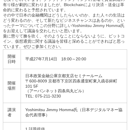
有り様が劇的に変わりましたが、Blockchainにより決済・送金は革
命的に変わると予想されています。
その中で日本の金融機関はどうしたらいいのか、また人々の生活は
どう変わるのか、そして新たなビジネスチャンスはあるのか、とい
ったテーマについてこの分野に詳しいYoshimitsu Jimmy Homma氏
をお迎えして議論を交わしたいと思います。
羹に懲りて膾を吹く、そのようなことにならないように、ビットコ
イン、仮想通貨に関する議論を皆様と深めることができればと思っ
ています。ぜひご参加ください。
開催
平成27年7月14日 18:00～20:00
日時
日本政策金融公庫京都支店セミナールーム
〒600‐8009 京都市下京区四条通室町東入函谷鉾町
開催
101 5F
場所
（アーバンネット四条烏丸ビル）
TEL: 075-211-3230
講演
Yoshimitsu Jimmy Homma氏（日本デジタルマネー協
者
会代表理事）
1.話題提供