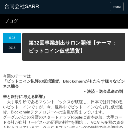
合同会社SARR
menu
ブログ
6.23
第32回事業創出サロン開催【テーマ：
2015
ビットコイン仮想通貨】
今回のテーマは
「ビットコイン以降の仮想通貨、Blockchainがもたらす様々なビジ
ネス機会
～決済・送金革命の到
来と銀行に与える影響」
大手取引所であるマウントゴックスが破綻し、日本では評判の悪
いビットコインですが、今、世界中でビットコインならびに仮想通
貨、Blockchainテクノロジーへの注目が高まっています。
グーグルがこの分野のスタートアップRippleに資本参加、大手カー
ド会社が自社サービスへの応用の検討を開始し、VCから多額の資金
も投下されています。クラウドファンディングの登場で資金調達の