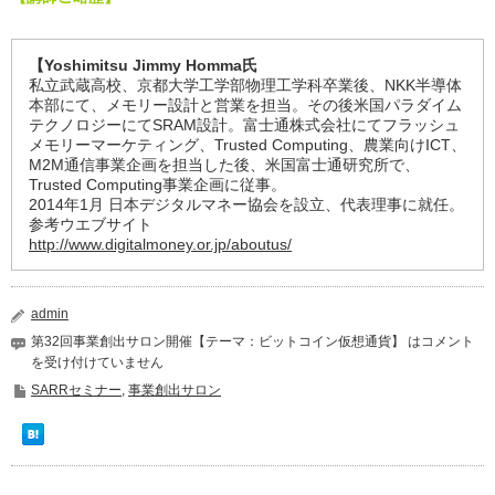
【Yoshimitsu Jimmy Homma氏
私立武蔵高校、京都大学工学部物理工学科卒業後、NKK半導体
本部にて、メモリー設計と営業を担当。その後米国パラダイム
テクノロジーにてSRAM設計。富士通株式会社にてフラッシュ
メモリーマーケティング、Trusted Computing、農業向けICT、
M2M通信事業企画を担当した後、米国富士通研究所で、
Trusted Computing事業企画に従事。
2014年1月 日本デジタルマネー協会を設立、代表理事に就任。
参考ウエブサイト
http://www.digitalmoney.or.jp/aboutus/
admin
第32回事業創出サロン開催【テーマ：ビットコイン仮想通貨】 は
コメント
を受け付けていません
SARRセミナー
,
事業創出サロン