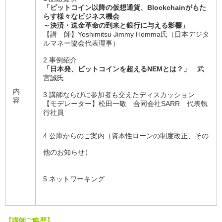
「ビットコイン以降の仮想通貨、Blockchainがもた
らす様々なビジネス機会
～決済・送金革命の到来と銀行に与える影響」
【講 師】Yoshimitsu Jimmy Homma氏（日本デジタ
ルマネー協会代表理事）
2.事例紹介
「日本発、ビットコインを超えるNEMとは？」
武
宮誠氏
内
3.講師ならびに参加者も交えたディスカッション
容
【モデレーター】松田一敬 合同会社SARR 代表執
行社員
4.公庫からのご案内（資本性ローンの制度改正、その
他のお知らせ）
5.ネットワーキング
【講師ご略歴】