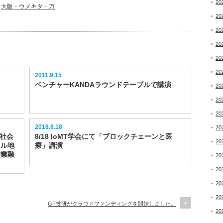
20
,
大阪・ウメキタ・万
20
20
20
20
20
2011.9.15
ベンチャーKANDAラウンドテーブルで講演
20
20
20
2018.8.18
20
来社会
8/18 IoMT学会にて「ブロックチェーンと医
20
タル地
療」講演
産業融
20
20
20
20
GF技研がクラウドファンディングを開始しました。
20