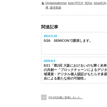
Digitalplatformer
,
kizki PITCH
,
SDGs
,
SmartCity
博
,
講演実績
関連記事
2015.5.19
5/26 SEMICONで講演します。
2020.8.4
8/21「第2回 大阪におけるいのち輝く未
の共創ー「ブロックチェーンによるデジ
域通貨・デジタル個人認証がもたらす多
合による新たな街の可能性」
7/4 IVS京都に登壇しました。