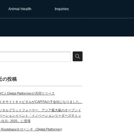
Animal Health
Inquiries
近の投稿
YCとDigital Platformerが共同リリース
イオサイトキャピタルがCAPITAの子会社になりました。
ジタルプラットフォーマー、アジア最大級のオープンイ
ベーションイベント「イノベーションリーダーズサミッ
（ILS）2025」に登壇
 Routebaseをローンチ（Digital Platformer)