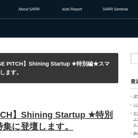
About SARR
kizki Report
SARR Seminar
GE PITCH】Shining Startup ★特別編★スマ
します。
最
JP
バ
CH】Shining Startup ★特別
デ
ノ
特集に登壇します。
ト
My