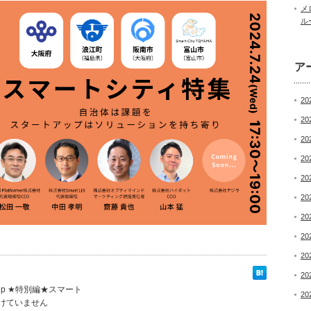
メ
ル
ア
20
20
20
20
20
20
20
20
20
20
tartup ★特別編★スマート
20
けていません