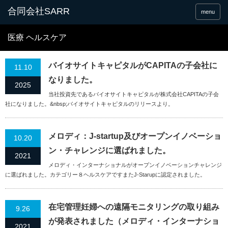
合同会社SARR
menu
医療 ヘルスケア
バイオサイトキャピタルがCAPITAの子会社に
11.10
なりました。
2025
当社投資先であるバイオサイトキャピタルが株式会社CAPITAの子会
社になりました。&nbsp;バイオサイトキャピタルのリリースより。
メロディ：J-startup及びオープンイノベーショ
10.20
ン・チャレンジに選ばれました。
2021
メロディ・インターナショナルがオープンイノベーションチャレンジ
に選ばれました。カテゴリー８ヘルスケアですまたJ-Starupに認定されました。
在宅管理妊婦への遠隔モニタリングの取り組み
9.26
が発表されました（メロディ・インターナショ
2021