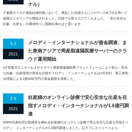
ナル）
千葉県のコロナ感染妊婦対策において、感染した妊婦さんにメロディのiCTGを用いて
遠隔モニタリングが開始されました。日経でも取り上げてくれました。「安心安全な
妊娠・出産を」の環境作りに貢献出来ればと思います。
メロディ・インターナショナルが資金調達、ま
5.1
た東南アジアで周産期遠隔医療サーバーのクラ
2021
ウド運用開始
IoT型胎児モニターおよびクラウド周産期遠隔医療プラットフォームにより安心・安全
な妊娠・出産環境の実現を目指すメロディ・インターナショナルは4月30日、第三者割
当増資による1億5000万円の資金調達を発表した。
妊産婦のオンライン診療で安心安全な出産を目
2.5
指すメロディ・インターナショナルが1.6億円調
2021
達
SARR代表松田が取締役を務める妊産婦のオンライン診療で安心安全な出産を目指すメ
ロディ・インターナショナルが1.6億円調達しました。以下プレスリリースより。