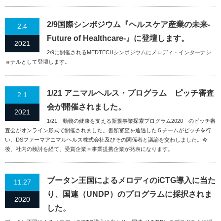
2/9国際シンポジウム『ヘルスケア産業の未来-
2.4
Future of Healthcare-』に登壇します。
2021
2/9に開催されるMEDTECHシンポジウムにメロディ・インターナシ
ョナルとして登壇します。
1/21 アニマルヘルス・プログラム ピッチ審査
2.1
会が開催されました。
2021
1/21 動物の健康を支える新規事業探索プログラム2020 のピッチ審
査会がオンライン形式で開催されました。書類審査を通過した５チームがピッチを行
い、DSファーマアニマルヘルス株式会社及びその関係者と議論を交わしました。今
後、社内の検討を経て、受賞企業＝事業提携企業が発表になります。
ブータン王国によるメロディのiCTG導入に当た
11.27
り、国連（UNDP）のプログラムに採択されま
2020
した。