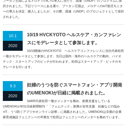
ブータン王国によるメロディのiCTG導入に当たり、国連（UNDP）のプログラムに採
択されました。下記リリースにある通り、ブータン王国は、メロディのIoT胎児モニタ
ーの導入を決定、購入しましたが、その際、国連（UNDP）のプロジェクトとして採択
されました。
10/19 HVCKYOTO ヘルスケア・カンファレン
10.1
スにモデレータとして参加します。
2020
10/19開催のHVCKYOTO ヘルスケアコンファレンスに当社代表松田
一敬がモデレータとして参加します。当日は国内・海外のヘルスケアの動向、バイオ
テック・スタートアップのピッチが行われます。松田はスタートアップ・ピッチのモ
デレータを行います。
妊婦のうつを防ぐスマートフォン・アプリ開発
9.3
のUMENOKIが日経に掲載されました。
2020
SARR代表松田一敬がメンターを務め、創業支援をしている
UMENOKIが8/31日経新聞朝刊「「フェムテック」新興が女性支援 妊娠などの悩み
×IT、うつ防ぐアプリやオンライン診察」に掲載されました。UMENOKIは京都の企業
家育成施設フェニクシーの卒業生で松田はフェニクシーのメンターを務めています。