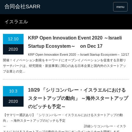
合同会社SARR
menu
イスラエル
KRP Open Innovation Event 2020 ～Israeli
12.10
Startup Ecosystem～ on Dec 17
2020
KRP Open Innovation Event 2020 ～Israeli Startup Ecosystem～ 12/17
開催！イノベーション創発をキーワードにオープンイノベーションを促進する京都リ
サーチパークは、研究開発・新規事業に関心のある日本企業と国内外のスタートアッ
プ企業との交...
10/29 「シリコンバレー・イスラエルにおける
10.3
スタートアップの動向」 ～海外スタートアップ
2020
のピッチも予定～
【サマリー通訳あり】「シリコンバレー・イスラエルにおけるスタートアップの動
向」 ～海外スタートアップのピッチも予定
～ 詳細シリコンバレー・イスラ
エルにおけるスタートアップの動向をテーマにオンラインセミナーを開催します。