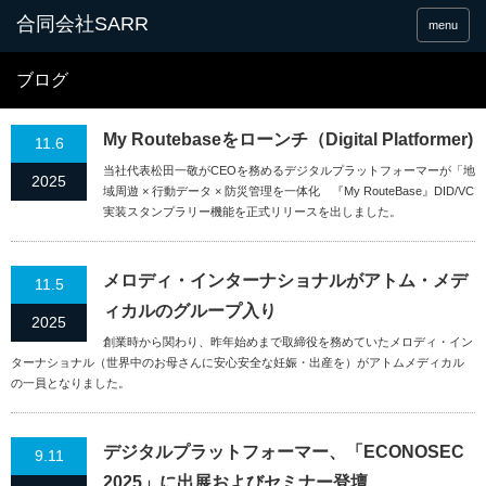
合同会社SARR
menu
ブログ
My Routebaseをローンチ（Digital Platformer)
11.6
当社代表松田一敬がCEOを務めるデジタルプラットフォーマーが「地
2025
域周遊 × 行動データ × 防災管理を一体化 『My RouteBase』DID/VC
実装スタンプラリー機能を正式リリースを出しました。
メロディ・インターナショナルがアトム・メデ
11.5
ィカルのグループ入り
2025
創業時から関わり、昨年始めまで取締役を務めていたメロディ・イン
ターナショナル（世界中のお母さんに安心安全な妊娠・出産を）がアトムメディカル
の一員となりました。
デジタルプラットフォーマー、「ECONOSEC
9.11
2025」に出展およびセミナー登壇