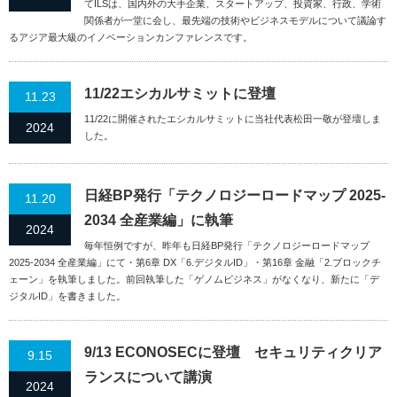
てILSは、国内外の大手企業、スタートアップ、投資家、行政、学術
関係者が一堂に会し、最先端の技術やビジネスモデルについて議論す
るアジア最大級のイノベーションカンファレンスです。
11/22エシカルサミットに登壇
11.23
11/22に開催されたエシカルサミットに当社代表松田一敬が登壇しま
2024
した。
日経BP発行「テクノロジーロードマップ 2025-
11.20
2034 全産業編」に執筆
2024
毎年恒例ですが、昨年も日経BP発行「テクノロジーロードマップ
2025-2034 全産業編」にて・第6章 DX「6.デジタルID」・第16章 金融「2.ブロックチ
ェーン」を執筆しました。前回執筆した「ゲノムビジネス」がなくなり、新たに「デ
ジタルID」を書きました。
9/13 ECONOSECに登壇 セキュリティクリア
9.15
ランスについて講演
2024