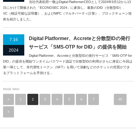
当社代表松田一敬はDigital PlatformerCEOとして2024年9月12から13
日にかけて開催された「ECONOSEC 2024」に参加し、最新のDID（分散型ID）、
VC（検証可能な証明書）、およびMPC（マルチパーティ計算）、ブロックチェーン技
術を紹介しました。
Digital Platformer、Accreteと分散型IDの発行
7.16
サービス「SMS-OTP for DID」の提供を開始
2024
Digital Platformer、Accreteと分散型IDの発行サービス「SMS-OTP for
DID」の提供を開始ワンタイムパスワード認証で分散型IDの利用がさらに身近に今回は
第一弾として、非代替性トークン（NFT）を用いて演劇などのチケットの売買ができ
るプラットフォームを手掛ける...
PAGE NAVI
«
1
2
3
4
5
6
7
…
45
»